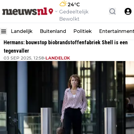
24
°C
Gedeeltelijk
Bewolkt
Landelijk
Buitenland
Politiek
Entertainmen
Hermans: bouwstop biobrandstoffenfabriek Shell is een
tegenvaller
03 SEP 2025, 12:58
•
LANDELIJK