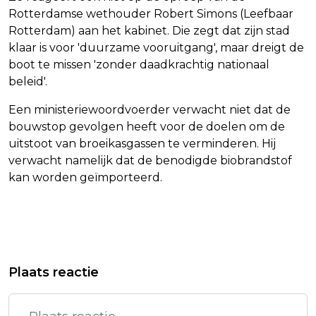
Rotterdamse wethouder Robert Simons (Leefbaar
Rotterdam) aan het kabinet. Die zegt dat zijn stad
klaar is voor 'duurzame vooruitgang', maar dreigt de
boot te missen 'zonder daadkrachtig nationaal
beleid'.
Een ministeriewoordvoerder verwacht niet dat de
bouwstop gevolgen heeft voor de doelen om de
uitstoot van broeikasgassen te verminderen. Hij
verwacht namelijk dat de benodigde biobrandstof
kan worden geïmporteerd.
Vorig artikel
Volgend artikel
KOEMAN HEEFT TEGEN POLEN
HERMANS: BOUWSTOP
Plaats reactie
BESCHIKKING OVER GEHELE SELECTIE
BIOBRANDSTOFFENFABRIEK SHELL IS