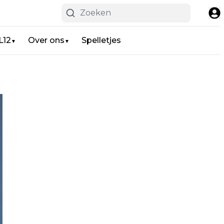
L12
Over ons
Spelletjes
▼
▼