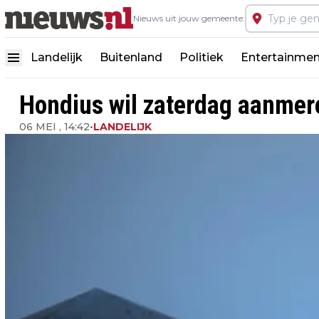
Nieuws uit jouw gemeente:
Landelijk
Buitenland
Politiek
Entertainmen
Hondius wil zaterdag aanmere
06 MEI , 14:42
•
LANDELIJK