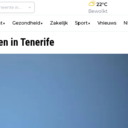
22
°C
Bewolkt
t
Gezondheid
Zakelijk
Sport
Vnieuws
N
▼
▼
▼
n in Tenerife