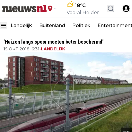
18
°C
Vooral Helder
Landelijk
Buitenland
Politiek
Entertainmen
'Huizen langs spoor moeten beter beschermd'
15 OKT 2018, 6:31
•
LANDELIJK
ANP