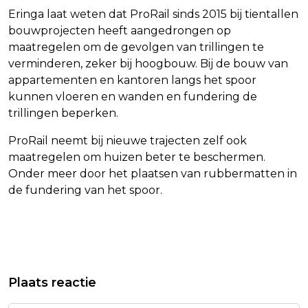
Eringa laat weten dat ProRail sinds 2015 bij tientallen
bouwprojecten heeft aangedrongen op
maatregelen om de gevolgen van trillingen te
verminderen, zeker bij hoogbouw. Bij de bouw van
appartementen en kantoren langs het spoor
kunnen vloeren en wanden en fundering de
trillingen beperken.
ProRail neemt bij nieuwe trajecten zelf ook
maatregelen om huizen beter te beschermen.
Onder meer door het plaatsen van rubbermatten in
de fundering van het spoor.
Vorig artikel
Volgend artikel
'NORM LUCHTVERVUILING IS EEN
DETAILHANDEL ZET MEER OM
Plaats reactie
FOPNORM'