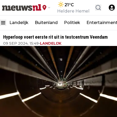
21
°C
Heldere Hemel
Landelijk
Buitenland
Politiek
Entertainmen
Hyperloop voert eerste rit uit in testcentrum Veendam
09 SEP 2024, 15:49
•
LANDELIJK