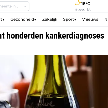
18
°C
Bewolkt
t
Gezondheid
Zakelijk
Sport
Vnieuws
N
▼
▼
▼
mt honderden kankerdiagnoses