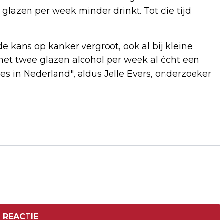
azen per week minder drinkt. Tot die tijd
 kans op kanker vergroot, ook al bij kleine
met twee glazen alcohol per week al écht een
s in Nederland", aldus Jelle Evers, onderzoeker
Volgend artikel
CPB: BIJNA 12.000 HUURDERS VAN
CORPORATIEWONINGEN HEBBEN
KOOPHUIS
 REACTIE