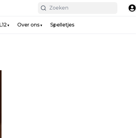
L12
Over ons
Spelletjes
▼
▼