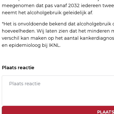
meegenomen dat pas vanaf 2032 iedereen twee gl
neemt het alcoholgebruik geleidelijk af.
"Het is onvoldoende bekend dat alcoholgebruik de
hoeveelheden. Wij laten zien dat het minderen 
verschil kan maken op het aantal kankerdiagnose
en epidemioloog bij IKNL.
Vorig artikel
Plaats reactie
MINNESOTA KLAAGT VS-MINISTER
NOEM AAN NA ICE-SCHIETPARTIJ
PLAATS