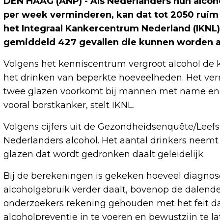
DEN HAAG (ANP) - Als Nederlanders hun alco
per week verminderen, kan dat tot 2050 ruim
het Integraal Kankercentrum Nederland (IKNL)
gemiddeld 427 gevallen die kunnen worden 
Volgens het kenniscentrum vergroot alcohol de k
het drinken van beperkte hoeveelheden. Het ve
twee glazen voorkomt bij mannen met name en
vooral borstkanker, stelt IKNL.
Volgens cijfers uit de Gezondheidsenquête/Leefst
Nederlanders alcohol. Het aantal drinkers neemt d
glazen dat wordt gedronken daalt geleidelijk.
Bij de berekeningen is gekeken hoeveel diagno
alcoholgebruik verder daalt, bovenop de dalende 
onderzoekers rekening gehouden met het feit da
alcoholpreventie in te voeren en bewustzijn te l