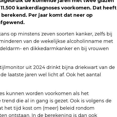
holgebruik de komende jaren met twee glazen
 11.500 kankerdiagnoses voorkomen. Dat heeft
 berekend. Per jaar komt dat neer op
afgewend.
ans op minstens zeven soorten kanker, zelfs bij
rminderen van de wekelijkse alcoholinname met
deldarm- en dikkedarmkanker en bij vrouwen
ijlmonitor uit 2024 drinkt bijna driekwart van de
e laatste jaren wel licht af. Ook het aantal
ses kunnen worden voorkomen als het
trend die al in gang is gezet. Ook is volgens de
t het tijd kost om (meer) beleid rondom
aten ontstaan. In de berekening is dan ook