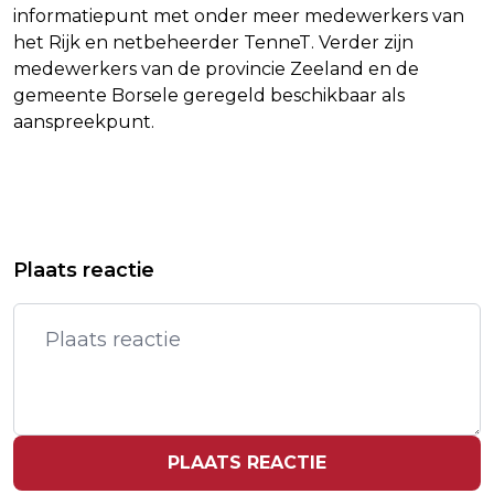
informatiepunt met onder meer medewerkers van
het Rijk en netbeheerder TenneT. Verder zijn
medewerkers van de provincie Zeeland en de
gemeente Borsele geregeld beschikbaar als
aanspreekpunt.
Vorig artikel
Volgend artikel
AANGIFTE TEGEN BBB-KAMERLID
GEMENGD JUDOTEAM OP WK
Plaats reactie
MONA KEIJZER OM BELEDIGING
UITGESCHAKELD DOOR POLLINGS
MOSLIMS
ITALIË
PLAATS REACTIE