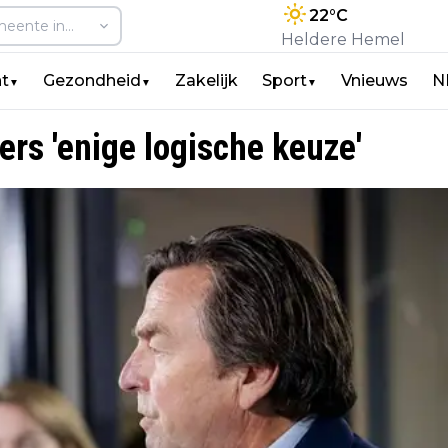
22
°C
Heldere Hemel
t
Gezondheid
Zakelijk
Sport
Vnieuws
N
▼
▼
▼
rs 'enige logische keuze'