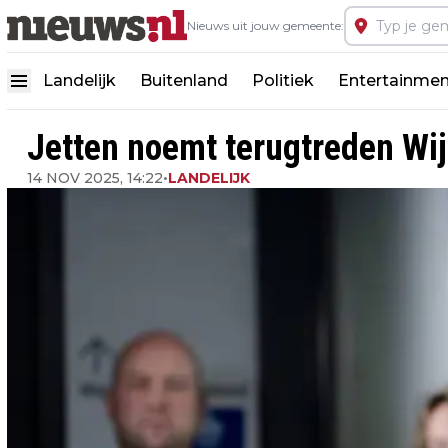
Nieuws uit jouw gemeente:
Landelijk
Buitenland
Politiek
Entertainmen
Jetten noemt terugtreden Wije
14 NOV 2025, 14:22
•
LANDELIJK