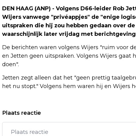
DEN HAAG (ANP) - Volgens D66-leider Rob Jet
Wijers vanwege "privéappjes" de "enige logis
uitspraken die hij zou hebben gedaan over de 
waarschijnlijk later vrijdag met berichtgevin
De berichten waren volgens Wijers "ruim voor de
en Jetten geen uitspraken. Volgens Wijers gaat
doen".
Jetten zegt alleen dat het "geen prettig taalgeb
het nu stopt." Volgens hem waren hij en Wijers 
Vorig artikel
Plaats reactie
NEDERLAND WIL EUROPEES DOUANE-
AGENTSCHAP IN BINNENHALEN