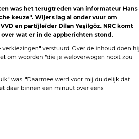
ten was het terugtreden van informateur Hans
che keuze". Wijers lag al onder vuur om
VVD en partijleider Dilan Yeşilgöz. NRC komt
g over wat er in de appberichten stond.
 verkiezingen" verstuurd. Over de inhoud doen hi
 het om woorden "die je weloverwogen nooit zou
ruik" was. "Daarmee werd voor mij duidelijk dat
het daar binnen een minuut over eens.
Volgend artikel
JETTEN NOEMT TERUGTREDEN WIJERS
'ENIGE LOGISCHE KEUZE'