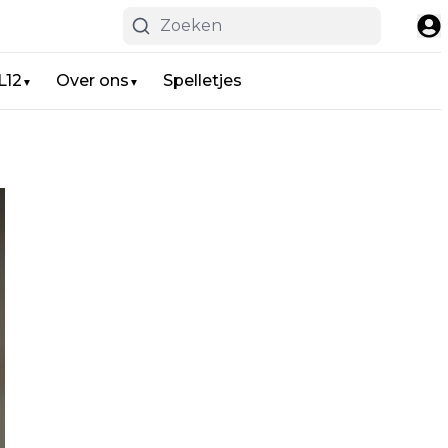
L12
Over ons
Spelletjes
▼
▼