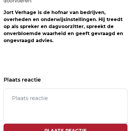
doorvoeren.
Jort Verhage is de hofnar van bedrijven,
overheden en onderwijsinstellingen. Hij treedt
op als spreker en dagvoorzitter, spreekt de
onverbloemde waarheid en geeft gevraagd en
ongevraagd advies.
Vorig artikel
Volgend artikel
BITCOIN WINT WAT TERREIN NA
VEEL VALLENDE STERREN TE ZIEN BIJ
Plaats reactie
KOERSVAL VAN AFGELOPEN WEEKEND
GUNSTIGE OMSTANDIGHEDEN
PLAATS REACTIE