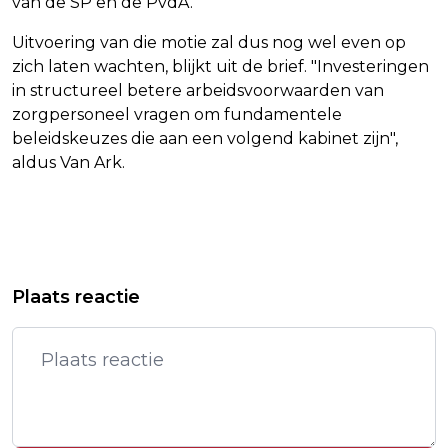
van de SP en de PvdA.
Uitvoering van die motie zal dus nog wel even op
zich laten wachten, blijkt uit de brief. "Investeringen
in structureel betere arbeidsvoorwaarden van
zorgpersoneel vragen om fundamentele
beleidskeuzes die aan een volgend kabinet zijn",
aldus Van Ark.
Vorig artikel
Volgend artikel
GSK EN CUREVAC WERKEN AAN
PRAKTIJKEN ALTERNATIEVE
Plaats reactie
VACCIN TEGEN MEER VARIANTEN
BEHANDELAARS BLIJVEN DICHT
CORONAVIRUS