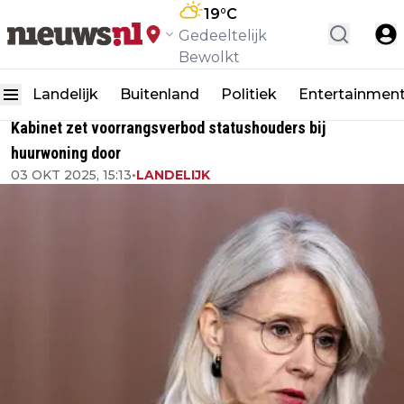
19
°C
Gedeeltelijk
Bewolkt
Landelijk
Buitenland
Politiek
Entertainmen
Kabinet zet voorrangsverbod statushouders bij
huurwoning door
03 OKT 2025, 15:13
•
LANDELIJK