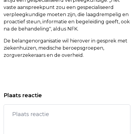
altijd een gespecialiseerd verpleegkundige. ,,Het
vaste aanspreekpunt zou een gespecialiseerd
verpleegkundige moeten zijn, die laagdrempelig en
proactief steun, informatie en begeleiding geeft, ook
na de behandeling'', aldus NFK.
De belangenorganisatie wil hierover in gesprek met
ziekenhuizen, medische beroepsgroepen,
zorgverzekeraars en de overheid.
Vorig artikel
Volgend artikel
KRITIEK AMBTENAREN OP NIEUW
CULTUURSECTOR LANCEERT
Plaats reactie
MINISTERIEGEBOUW
ONAFHANKELIJK MELDPUNT