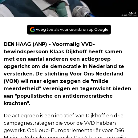
ANP
Voeg toe als voorkeursbron op Google
DEN HAAG (ANP) - Voormalig VVD-
bewindspersoon Klaas Dijkhoff heeft samen
met een aantal anderen een actiegroep
opgericht om de democratie in Nederland te
versterken. De stichting Voor Ons Nederland
(VON) wil naar eigen zeggen de "milde
meerderheid" verenigen en tegenwicht bieden
aan "populistische en antidemocratische
krachten".
De actiegroep is een initiatief van Dijkhoff en drie
campagnestrategen die voor de VVD hebben
gewerkt. Ook oud-Europarlementariër voor D66
Marietje Schaake, voormalig PvdA-leider Lodewijk