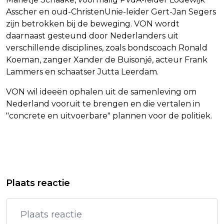
Asscher en oud-ChristenUnie-leider Gert-Jan Segers
zijn betrokken bij de beweging. VON wordt
daarnaast gesteund door Nederlanders uit
verschillende disciplines, zoals bondscoach Ronald
Koeman, zanger Xander de Buisonjé, acteur Frank
Lammers en schaatser Jutta Leerdam.
VON wil ideeën ophalen uit de samenleving om
Nederland vooruit te brengen en die vertalen in
"concrete en uitvoerbare" plannen voor de politiek.
Vorig artikel
Volgend artikel
KAMER VERENIGD OVER NIEUWE
KLAAS DIJKHOFF START ACTIEGROEP
Plaats reactie
NAVO-NORM, VERDEELD OVER
OM DEMOCRATIE TE VERSTERKEN
BEKOSTIGING