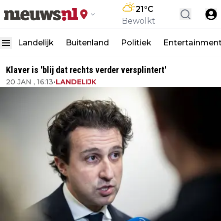
21
°C
Bewolkt
Landelijk
Buitenland
Politiek
Entertainmen
Klaver is 'blij dat rechts verder versplintert'
20 JAN , 16:13
•
LANDELIJK