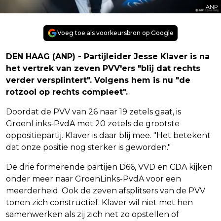
ANP
Voeg toe als voorkeursbron op Google
DEN HAAG (ANP) - Partijleider Jesse Klaver is na
het vertrek van zeven PVV'ers "blij dat rechts
verder versplintert". Volgens hem is nu "de
rotzooi op rechts compleet".
Doordat de PVV van 26 naar 19 zetels gaat, is
GroenLinks-PvdA met 20 zetels de grootste
oppositiepartij. Klaver is daar blij mee. "Het betekent
dat onze positie nog sterker is geworden."
De drie formerende partijen D66, VVD en CDA kijken
onder meer naar GroenLinks-PvdA voor een
meerderheid. Ook de zeven afsplitsers van de PVV
tonen zich constructief. Klaver wil niet met hen
samenwerken als zij zich net zo opstellen of