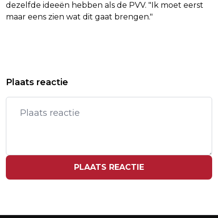
dezelfde ideeën hebben als de PVV. "Ik moet eerst
maar eens zien wat dit gaat brengen."
Vorig artikel
Volgend artikel
KLAVER IS 'BLIJ DAT RECHTS VERDER
OLYMPISCH KAMPIOENE MEESTER
Plaats reactie
VERSPLINTERT'
STOPT NA ZESTIEN JAAR MET
TOPROEIEN
PLAATS REACTIE