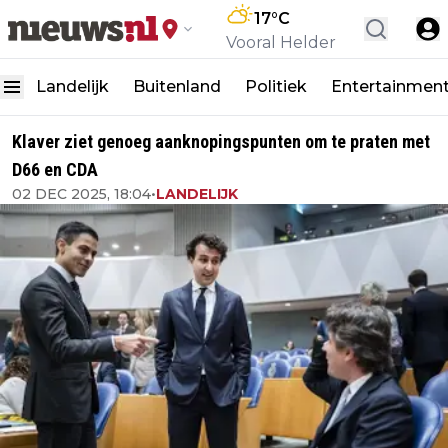
17
°C
Vooral Helder
Landelijk
Buitenland
Politiek
Entertainmen
Klaver ziet genoeg aanknopingspunten om te praten met
D66 en CDA
02 DEC 2025, 18:04
•
LANDELIJK