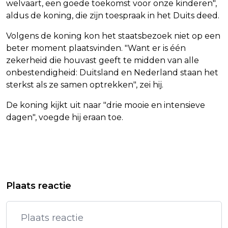
welvaart, een goede toekomst voor onze kinderen",
aldus de koning, die zijn toespraak in het Duits deed.
Volgens de koning kon het staatsbezoek niet op een
beter moment plaatsvinden. "Want er is één
zekerheid die houvast geeft te midden van alle
onbestendigheid: Duitsland en Nederland staan het
sterkst als ze samen optrekken", zei hij.
De koning kijkt uit naar "drie mooie en intensieve
dagen", voegde hij eraan toe.
Vorig artikel
Volgend artikel
EU MAAKT 16,5 MILJOEN EURO VRIJ
HORECA IN BIJNA HELFT GEMEENTEN
Plaats reactie
VOOR BESTRIJDING EBOLA-UITBRAAK
LANGER OPEN TIJDENS WK VOETBAL