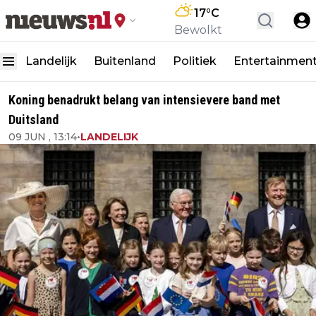
17
°C
Bewolkt
Landelijk
Buitenland
Politiek
Entertainmen
Koning benadrukt belang van intensievere band met
Duitsland
09 JUN , 13:14
•
LANDELIJK