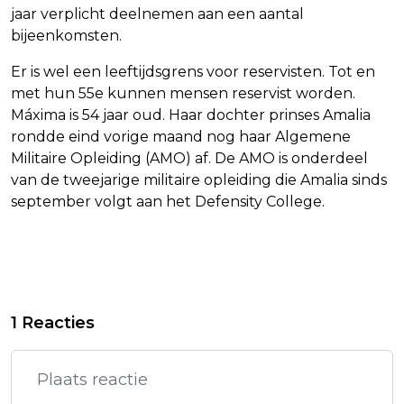
jaar verplicht deelnemen aan een aantal
bijeenkomsten.
Er is wel een leeftijdsgrens voor reservisten. Tot en
met hun 55e kunnen mensen reservist worden.
Máxima is 54 jaar oud. Haar dochter prinses Amalia
rondde eind vorige maand nog haar Algemene
Militaire Opleiding (AMO) af. De AMO is onderdeel
van de tweejarige militaire opleiding die Amalia sinds
september volgt aan het Defensity College.
Vorig artikel
Volgend artikel
WINNARES VAN OLYMPISCHE
RICHARDSON VERSLAAT LAVREYSEN
1 Reacties
MEDAILLE POLSSTOKSPRINGEN
IN FINALE SPRINT OP EK BAAN
GESCHORST