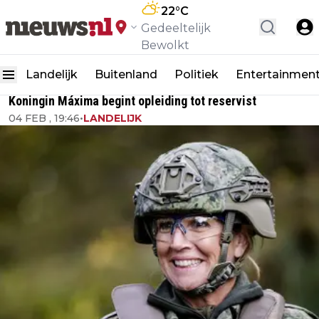
22
°C
Gedeeltelijk
Bewolkt
Landelijk
Buitenland
Politiek
Entertainmen
Koningin Máxima begint opleiding tot reservist
04 FEB , 19:46
•
LANDELIJK