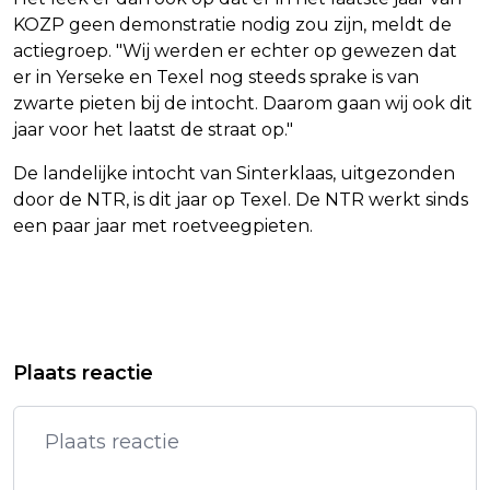
KOZP geen demonstratie nodig zou zijn, meldt de
actiegroep. "Wij werden er echter op gewezen dat
er in Yerseke en Texel nog steeds sprake is van
zwarte pieten bij de intocht. Daarom gaan wij ook dit
jaar voor het laatst de straat op."
De landelijke intocht van Sinterklaas, uitgezonden
door de NTR, is dit jaar op Texel. De NTR werkt sinds
een paar jaar met roetveegpieten.
Vorig artikel
Volgend artikel
TWINTIG AUTO'S BESCHADIGD DOOR
OEKRAÏNE MELDT RUSSISCHE
Plaats reactie
BRAND BIJ BEDRIJF IN LEEUWARDEN
AANVAL MET HONDERDEN DRONES EN
RAKETTEN