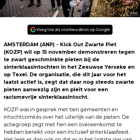
ANP
Voeg toe als voorkeursbron op Google
AMSTERDAM (ANP) - Kick Out Zwarte Piet
(KOZP) wil op 15 november demonstreren tegen
te zwart geschminkte pieten bij de
sinterklaasintochten in het Zeeuwse Yerseke en
op Texel. De organisatie, die dit jaar voor het
laatst actief is, zegt dat daar nog steeds zwarte
pieten aanwezig zijn en pleit voor een
racismevrije sinterklaasintocht.
KOZP was in gesprek met tien gemeenten en
intochtcomités over het uiterlijk van de pieten. De
actiegroep zegt met hen een overeenkomst te
hebben bereikt voor een inclusief sinterklaasfeest.
Het leek er dan ook op dat er in het laatste jaar van