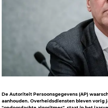
De Autoriteit Persoonsgegevens (AP) waarschu
aanhouden. Overheidsdiensten bleven vorig j
"ondoordachte algoritmes", staat in het jaarv