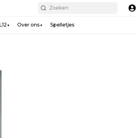
L12
Over ons
Spelletjes
▼
▼