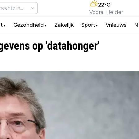
22
°C
Vooral Helder
t
Gezondheid
Zakelijk
Sport
Vnieuws
N
▼
▼
▼
egevens op 'datahonger'