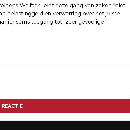
 Volgens Wolfsen leidt deze gang van zaken "niet
an belastinggeld en verwarring over het juiste
manier soms toegang tot "zeer gevoelige
Volgend artikel
MOGELIJK REGEN TIJDENS
BORDESSCÈNE NIEUWE KABINET
 REACTIE