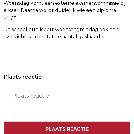
Woensdag komt een externe examencommissie bij
elkaar. Daarna wordt duidelijk wie een diploma
krijgt.
De school publiceert woensdagmiddag ook een
overzicht van het totale aantal geslaagden.
Vorig artikel
Volgend artikel
OLIEPRIJS DRUKT OOK WINST
ACTIE TEGEN FINANCIERING
Plaats reactie
SINGAPORE AIRLINES
PALMOLIE DOOR BANKEN
PLAATS REACTIE