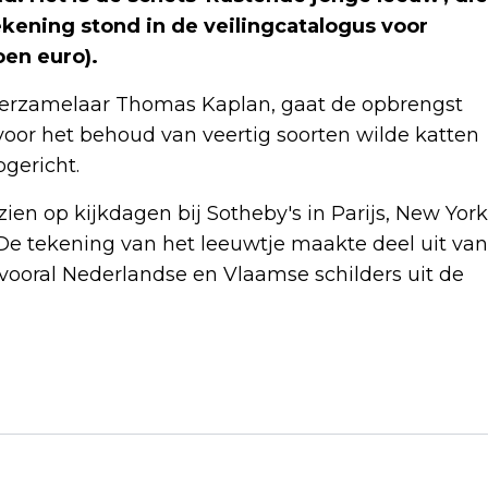
kening stond in de veilingcatalogus voor
oen euro).
tverzamelaar Thomas Kaplan, gaat de opbrengst
voor het behoud van veertig soorten wilde katten
gericht.
en op kijkdagen bij Sotheby's in Parijs, New York
e tekening van het leeuwtje maakte deel uit van
vooral Nederlandse en Vlaamse schilders uit de
Volgend artikel
VAN GRONINGEN ZEGT SORRY TEGEN
HENK TEMMING OVER CARNAVALSLIED