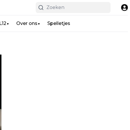
L12
Over ons
Spelletjes
▼
▼