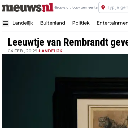
Nieuws uit jouw gemeente:
Landelijk
Buitenland
Politiek
Entertainmen
Leeuwtje van Rembrandt gevei
04 FEB , 20:29
•
LANDELIJK