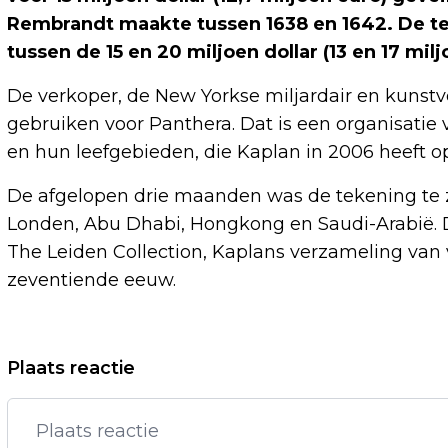
Rembrandt maakte tussen 1638 en 1642. De te
tussen de 15 en 20 miljoen dollar (13 en 17 milj
De verkoper, de New Yorkse miljardair en kuns
gebruiken voor Panthera. Dat is een organisatie 
en hun leefgebieden, die Kaplan in 2006 heeft op
De afgelopen drie maanden was de tekening te zi
Londen, Abu Dhabi, Hongkong en Saudi-Arabië. D
The Leiden Collection, Kaplans verzameling van 
zeventiende eeuw.
Vorig artikel
Plaats reactie
JEROEN WOE IS ZIEK, VOORSTELLINGEN
DEZE WEEK GEANNULEERD