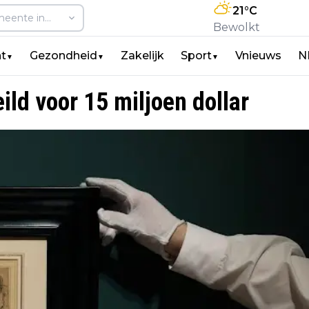
21
°C
Bewolkt
t
Gezondheid
Zakelijk
Sport
Vnieuws
N
▼
▼
▼
ld voor 15 miljoen dollar