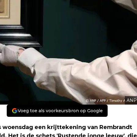
ANP
Voeg toe als voorkeursbron op Google
is woensdag een krijttekening van Rembrandt
ild. Het is de schets 'Rustende jonge leeuw', die