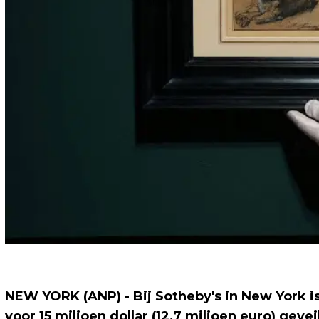
NEW YORK (ANP) - Bij Sotheby's in New York 
voor 15 miljoen dollar (12,7 miljoen euro) geve