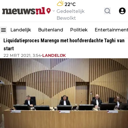
22
°C
Gedeeltelijk
Bewolkt
Landelijk
Buitenland
Politiek
Entertainmen
Liquidatieproces Marengo met hoofdverdachte Taghi van
start
22 MRT 2021, 3:54
•
LANDELIJK