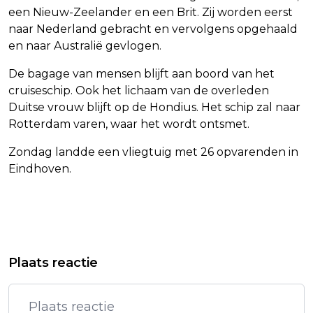
een Nieuw-Zeelander en een Brit. Zij worden eerst
naar Nederland gebracht en vervolgens opgehaald
en naar Australië gevlogen.
De bagage van mensen blijft aan boord van het
cruiseschip. Ook het lichaam van de overleden
Duitse vrouw blijft op de Hondius. Het schip zal naar
Rotterdam varen, waar het wordt ontsmet.
Zondag landde een vliegtuig met 26 opvarenden in
Eindhoven.
Vorig artikel
Volgend artikel
BOSNIË DEELT ALS EERSTE WK-
MAANDAG TOCH TWEEDE
Plaats reactie
SELECTIE, MET PSV'ER
EVACUATIEVLUCHT VANAF TENERIFE
BAJRAKTAREVIC