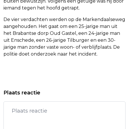
buiten bewustzijn. Volgens een getuige was hij door
iemand tegen het hoofd getrapt.
De vier verdachten werden op de Markendaalseweg
aangehouden. Het gaat om een 25-jarige man uit
het Brabantse dorp Oud Gastel, een 24-jarige man
uit Enschede, een 26-jarige Tilburger en een 30-
jarige man zonder vaste woon- of verblijfplaats. De
politie doet onderzoek naar het incident.
Vorig artikel
Volgend artikel
TRIATLETEN KINGMA, KLAMER,
GEEN TREINEN OP HSL TUSSEN
Plaats reactie
KOLKMAN EN MURRAY NAAR SPELEN
AMSTERDAM EN ROTTERDAM OM
PARIJS
SEINSTORING