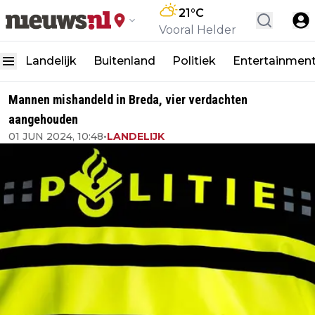
21
°C
Vooral Helder
Landelijk
Buitenland
Politiek
Entertainmen
Mannen mishandeld in Breda, vier verdachten
aangehouden
01 JUN 2024, 10:48
•
LANDELIJK