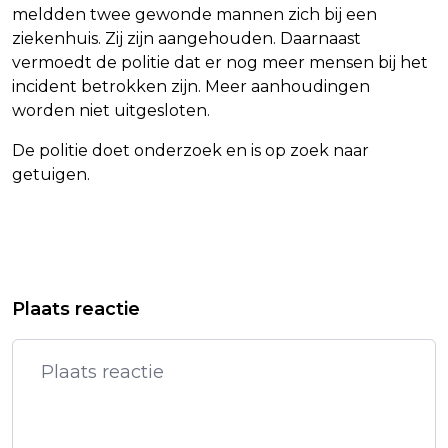
meldden twee gewonde mannen zich bij een
ziekenhuis. Zij zijn aangehouden. Daarnaast
vermoedt de politie dat er nog meer mensen bij het
incident betrokken zijn. Meer aanhoudingen
worden niet uitgesloten.
De politie doet onderzoek en is op zoek naar
getuigen.
Vorig artikel
Volgend artikel
AANDELENBEURZEN NEW YORK
EERDMANS DOET OPROEP AAN
Plaats reactie
OPENEN VLAK, CHIPBEDRIJF AMD
PARTIJEN: SLUIT PVV NIET UIT
VERLIEZER