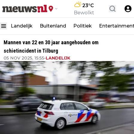
23
°C
Bewolkt
Landelijk
Buitenland
Politiek
Entertainmen
Mannen van 22 en 30 jaar aangehouden om
schietincident in Tilburg
05 NOV 2025, 15:55
•
LANDELIJK