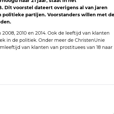
hoogd naar 21 jaar, staat in het
 Dit voorstel dateert overigens al van jaren
 politieke partijen. Voorstanders willen met d
jden.
008, 2010 en 2014. Ook de leeftijd van klanten
ek in de politiek. Onder meer de ChristenUnie
mleeftijd van klanten van prostituees van 18 naar
Volgend artikel
PARTIJEN GEVEN LEZEN, SCHRIJVEN EN
REKENEN 'ABSOLUTE PRIORITEIT'