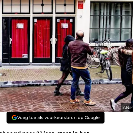
ANP
Voeg toe als voorkeursbron op Google