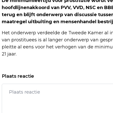
De minimumleeftijd voor prostitutie wordt ver
hoofdlijnenakkoord van PVV, VVD, NSC en BBB.
terug en blijft onderwerp van discussie tussen
maatregel uitbuiting en mensenhandel bestri
Het onderwerp verdeelde de Tweede Kamer al in 2
van prostituees is al langer onderwerp van gespr
pleitte al eens voor het verhogen van de minimu
21 jaar.
Vorig artikel
Plaats reactie
SPREIDINGSWET VAN TAFEL,
HERVORMING STELSEL ASIEL EN
MIGRATIE