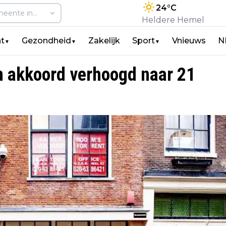
24
°C
Heldere Hemel
t
Gezondheid
Zakelijk
Sport
Vnieuws
N
▼
▼
▼
in akkoord verhoogd naar 21