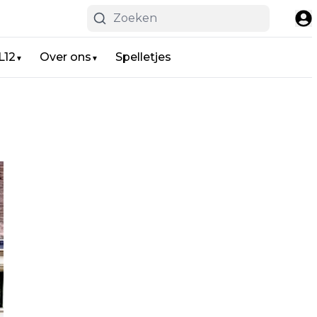
L12
Over ons
Spelletjes
▼
▼