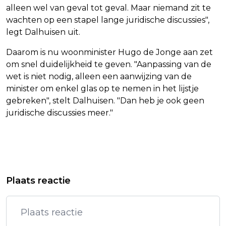
alleen wel van geval tot geval. Maar niemand zit te
wachten op een stapel lange juridische discussies",
legt Dalhuisen uit.
Daarom is nu woonminister Hugo de Jonge aan zet
om snel duidelijkheid te geven. "Aanpassing van de
wet is niet nodig, alleen een aanwijzing van de
minister om enkel glas op te nemen in het lijstje
gebreken", stelt Dalhuisen. "Dan heb je ook geen
juridische discussies meer."
Vorig artikel
Volgend artikel
BEDREIGDE AGENT VEROORDEELD NA
RELATIE IN GEVANGENIS LEIDT TOT
Plaats reactie
DUIK IN POLITIESYSTEEM
ONTSLAG VOOR BEVEILIGER