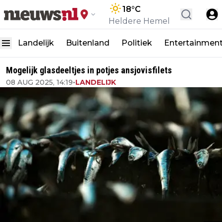
18
°C
Heldere Hemel
Landelijk
Buitenland
Politiek
Entertainmen
Mogelijk glasdeeltjes in potjes ansjovisfilets
08 AUG 2025, 14:19
•
LANDELIJK