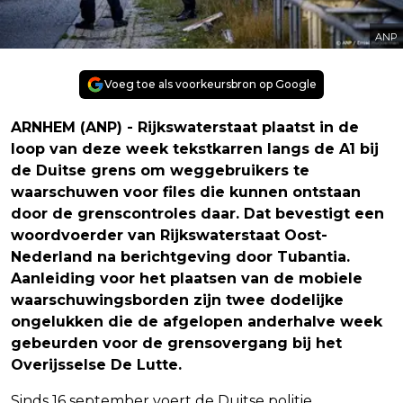
ANP
Voeg toe als voorkeursbron op Google
ARNHEM (ANP) - Rijkswaterstaat plaatst in de
loop van deze week tekstkarren langs de A1 bij
de Duitse grens om weggebruikers te
waarschuwen voor files die kunnen ontstaan
door de grenscontroles daar. Dat bevestigt een
woordvoerder van Rijkswaterstaat Oost-
Nederland na berichtgeving door Tubantia.
Aanleiding voor het plaatsen van de mobiele
waarschuwingsborden zijn twee dodelijke
ongelukken die de afgelopen anderhalve week
gebeurden voor de grensovergang bij het
Overijsselse De Lutte.
Sinds 16 september voert de Duitse politie