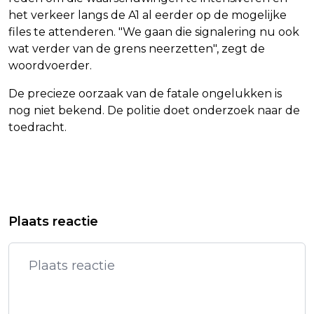
het verkeer langs de A1 al eerder op de mogelijke
files te attenderen. "We gaan die signalering nu ook
wat verder van de grens neerzetten", zegt de
woordvoerder.
De precieze oorzaak van de fatale ongelukken is
nog niet bekend. De politie doet onderzoek naar de
toedracht.
Vorig artikel
Volgend artikel
GEPENSIONEERDE POOLSE DOELMAN
BRITSE PREMIER STARMER BEZOEKT
Plaats reactie
SZCZESNY TEKENT BIJ FC
EU OM SAMENWERKING TE
BARCELONA
VERBETEREN