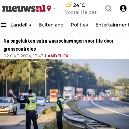
24
°C
Vooral Helder
Landelijk
Buitenland
Politiek
Entertainmen
Na ongelukken extra waarschuwingen voor file door
grenscontroles
02 OKT 2024, 13:43
•
LANDELIJK