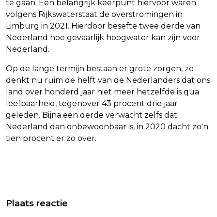
te gaan. Een belangrijk keerpunt hiervoor waren
volgens Rijkswaterstaat de overstromingen in
Limburg in 2021. Hierdoor besefte twee derde van
Nederland hoe gevaarlijk hoogwater kan zijn voor
Nederland.
Op de lange termijn bestaan er grote zorgen, zo
denkt nu ruim de helft van de Nederlanders dat ons
land over honderd jaar niet meer hetzelfde is qua
leefbaarheid, tegenover 43 procent drie jaar
geleden. Bijna een derde verwacht zelfs dat
Nederland dan onbewoonbaar is, in 2020 dacht zo'n
tien procent er zo over.
Vorig artikel
Volgend artikel
CNV: DUIZENDEN CHAUFFEURS
RENAULT EN NISSAN BEREIKEN
Plaats reactie
STREEKVERVOER HEBBEN WERK