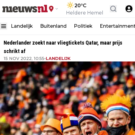
20
°C
Heldere Hemel
Landelijk
Buitenland
Politiek
Entertainmen
Nederlander zoekt naar vliegtickets Qatar, maar prijs
schrikt af
15 NOV 2022, 10:55
•
LANDELIJK