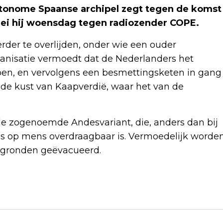
utonome Spaanse archipel zegt tegen de komst
zei hij woensdag tegen radiozender COPE.
er te overlijden, onder wie een ouder
nisatie vermoedt dat de Nederlanders het
epen, en vervolgens een besmettingsketen in gang
 de kust van Kaapverdië, waar het van de
e zogenoemde Andesvariant, die, anders dan bij
ns op mens overdraagbaar is. Vermoedelijk worde
gronden geëvacueerd.
Volgend artikel
FIFA-BAAS INFANTINO NOEMT