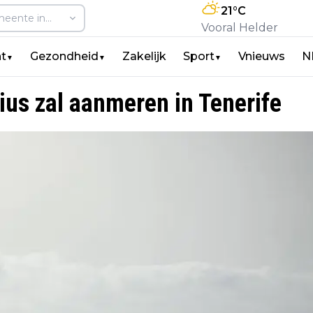
21
°C
Vooral Helder
t
Gezondheid
Zakelijk
Sport
Vnieuws
N
▼
▼
▼
us zal aanmeren in Tenerife