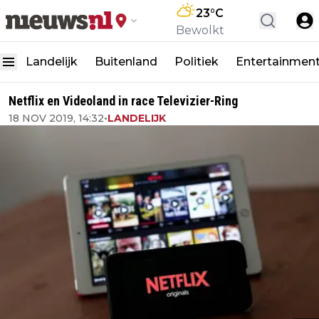
23
°C
Bewolkt
Landelijk
Buitenland
Politiek
Entertainmen
Netflix en Videoland in race Televizier-Ring
18 NOV 2019, 14:32
•
LANDELIJK