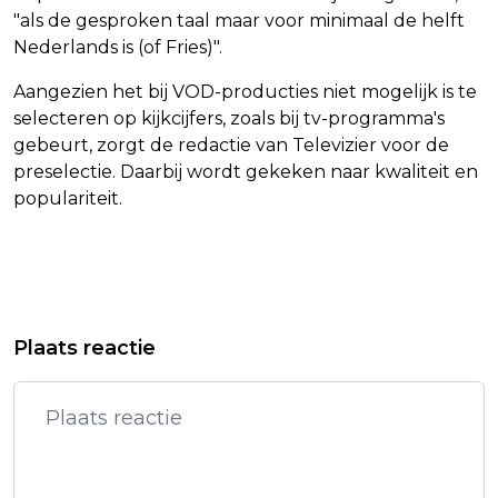
"als de gesproken taal maar voor minimaal de helft
Nederlands is (of Fries)".
Aangezien het bij VOD-producties niet mogelijk is te
selecteren op kijkcijfers, zoals bij tv-programma's
gebeurt, zorgt de redactie van Televizier voor de
preselectie. Daarbij wordt gekeken naar kwaliteit en
populariteit.
Vorig artikel
Volgend artikel
NEDERLANDERS OM IN DE GATEN TE
MINISTER EIST MEER ACTIE KNVB
Plaats reactie
HOUDEN: ENGINEER TIM VAN
TEGEN RACISME
DEURSEN (39) VAN HACK THE PLANET