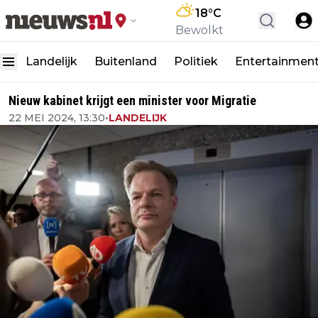
18
°C
Bewolkt
Landelijk
Buitenland
Politiek
Entertainmen
Nieuw kabinet krijgt een minister voor Migratie
22 MEI 2024, 13:30
•
LANDELIJK