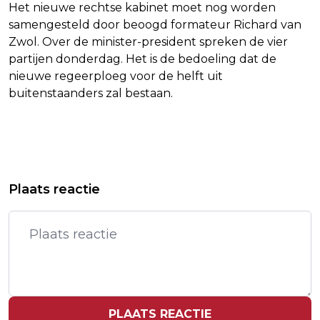
Het nieuwe rechtse kabinet moet nog worden
samengesteld door beoogd formateur Richard van
Zwol. Over de minister-president spreken de vier
partijen donderdag. Het is de bedoeling dat de
nieuwe regeerploeg voor de helft uit
buitenstaanders zal bestaan.
Vorig artikel
Volgend artikel
THE INFORMATION: GROTE
EU-ENQUÊTE: WEINIG AANDACHT
Plaats reactie
ONTSLAGRONDE BIJ TIKTOK OP
VOOR CYBERVEILIGHEID BIJ
KOMST
BEDRIJVEN
PLAATS REACTIE