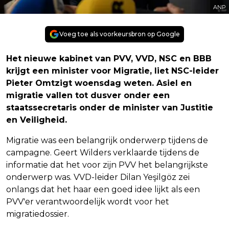
ANP
Voeg toe als voorkeursbron op Google
Het nieuwe kabinet van PVV, VVD, NSC en BBB
krijgt een minister voor Migratie, liet NSC-leider
Pieter Omtzigt woensdag weten. Asiel en
migratie vallen tot dusver onder een
staatssecretaris onder de minister van Justitie
en Veiligheid.
Migratie was een belangrijk onderwerp tijdens de
campagne. Geert Wilders verklaarde tijdens de
informatie dat het voor zijn PVV het belangrijkste
onderwerp was. VVD-leider Dilan Yeşilgöz zei
onlangs dat het haar een goed idee lijkt als een
PVV'er verantwoordelijk wordt voor het
migratiedossier.