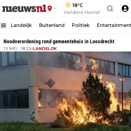
18
°C
Heldere Hemel
Landelijk
Buitenland
Politiek
Entertainmen
Noodverordening rond gemeentehuis in Loosdrecht
13 MEI , 18:23
•
LANDELIJK