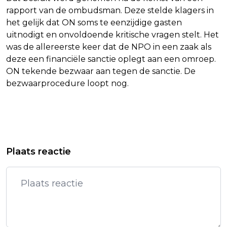
rapport van de ombudsman. Deze stelde klagers in
het gelijk dat ON soms te eenzijdige gasten
uitnodigt en onvoldoende kritische vragen stelt. Het
was de allereerste keer dat de NPO in een zaak als
deze een financiële sanctie oplegt aan een omroep.
ON tekende bezwaar aan tegen de sanctie. De
bezwaarprocedure loopt nog.
Vorig artikel
Volgend artikel
SAUDISCHE MINISTER KRITISCH OVER
VERBIJSTERING EN ONBEGRIP BIJ
Plaats reactie
VRIJGEVEN OLIERESERVES VS
ONGEHOORD NEDERLAND OM
SANCTIE NPO