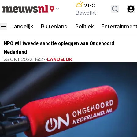
21
°C
Bewolkt
Landelijk
Buitenland
Politiek
Entertainmen
NPO wil tweede sanctie opleggen aan Ongehoord
Nederland
25 OKT 2022, 16:27
•
LANDELIJK