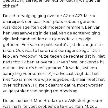
gebotst. Hij zei tegen de rechter dat hij walgde van
zichzelf.
De achtervolging ging over de A2 en A27. M. zou
daarbij ook een paar keer plots hebben geremd,
waardoor agenten ook moesten remmen. Eén van
hen was aanwezig in de zaal. Van de achtervolging
zijn dashcambeelden die tijdens de zitting zijn
getoond. Een van de politieauto's lijkt de vangrail te
raken. Ook was te horen dat een agent zegt: "Dit is
leip", en: "Wooow". M. zei tegen de rechter dat hij niet
nadacht: "Ik ben er overstuur van." Wel ontkende hij
dat politieauto's heeft geramd: "Ik wilde juist een
aanrijding voorkomen." Zijn advocaat zegt dat het
niet "op rammende wijze" is gebeurd, maar heeft het
over "schaven". Hij stelt daarom dat M. moet worden
vrijgesproken van poging tot doodslag.
De politie heeft M. in Breda op de A58 klemgereden,
waarna hij te voet probeerde te vluchten. M. zou