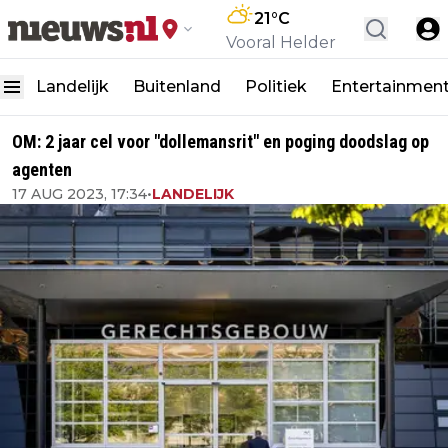
21
°C
Vooral Helder
Landelijk
Buitenland
Politiek
Entertainmen
OM: 2 jaar cel voor "dollemansrit" en poging doodslag op
agenten
17 AUG 2023, 17:34
•
LANDELIJK