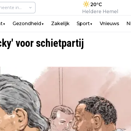
20
°C
Heldere Hemel
t
Gezondheid
Zakelijk
Sport
Vnieuws
N
▼
▼
▼
ky' voor schietpartij