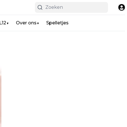
L12
Over ons
Spelletjes
▼
▼