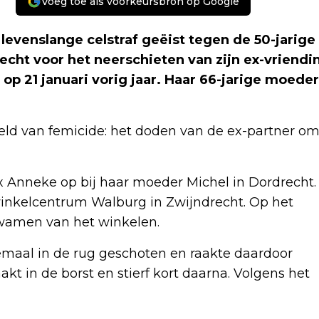
Voeg toe als voorkeursbron op Google
evenslange celstraf geëist tegen de 50-jarige
recht voor het neerschieten van zijn ex-vriendi
p 21 januari vorig jaar. Haar 66-jarige moeder
eld van femicide: het doden van de ex-partner o
ex Anneke op bij haar moeder Michel in Dordrecht.
winkelcentrum Walburg in Zwijndrecht. Op het
kwamen van het winkelen.
emaal in de rug geschoten en raakte daardoor
t in de borst en stierf kort daarna. Volgens het