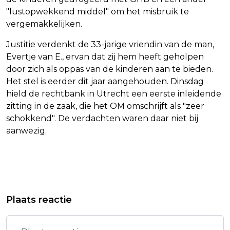
"lustopwekkend middel" om het misbruik te
vergemakkelijken.
Justitie verdenkt de 33-jarige vriendin van de man,
Evertje van E., ervan dat zij hem heeft geholpen
door zich als oppas van de kinderen aan te bieden.
Het stel is eerder dit jaar aangehouden. Dinsdag
hield de rechtbank in Utrecht een eerste inleidende
zitting in de zaak, die het OM omschrijft als "zeer
schokkend". De verdachten waren daar niet bij
aanwezig.
Vorig artikel
Volgend artikel
KINDEREN VAN JARIGE KONING
HERMANS: STRATEGISCHE
Plaats reactie
ROEPEN BELGEN OP VRAGEN IN TE
GASVOORRAAD JAAGT
STUREN