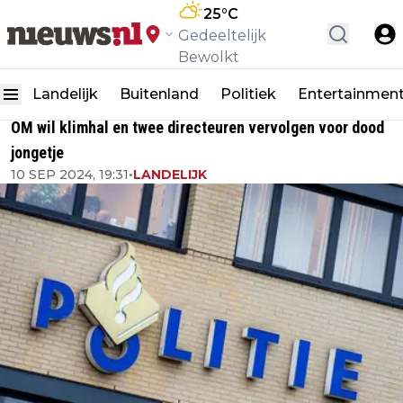
25
°C
Gedeeltelijk
Bewolkt
Landelijk
Buitenland
Politiek
Entertainmen
OM wil klimhal en twee directeuren vervolgen voor dood
jongetje
10 SEP 2024, 19:31
•
LANDELIJK