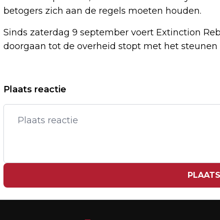
betogers zich aan de regels moeten houden.
Sinds zaterdag 9 september voert Extinction Rebe
doorgaan tot de overheid stopt met het steunen v
Vorig artikel
Plaats reactie
OESO: GROEI WERELDECONOMIE ZWAKT
AF DOOR INFLATIE EN RENTE
PLAATS