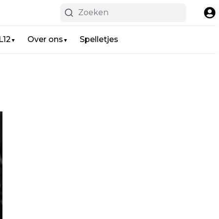
L12
Over ons
Spelletjes
▼
▼