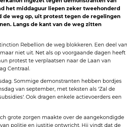
aterkanon ingezet tegen demonstranten van
Rond het middaguur liepen zeker tweehonderd
d de weg op, uit protest tegen de regelingen
unen. Langs de kant van de weg zitten
Extinction Rebellion de weg blokkeren. Een deel va
, maar niet uit. Net als op voorgaande dagen heeft
n protest te verplaatsen naar de Laan van
ag Centraal.
jesdag. Sommige demonstranten hebben bordjes
nsdag van september, met teksten als 'Zal de
subsidies'. Ook dragen enkele actievoerders een
zich grote zorgen maakte over de aangekondigde
n politie en justitie ontwricht. Hij vindt dat de