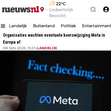
22
°C
Gedeeltelijk
Bewolkt
Landelijk
Buitenland
Politiek
Entertainmen
Organisaties wachten eventuele koerswijziging Meta in
Europa af
08 JAN 2025, 15:01
•
LANDELIJK