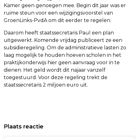
Kamer geen genoegen mee. Begin dit jaar was er
ruime steun voor een wijzigingsvoorstel van
GroenLinks-PvdA om dit eerder te regelen.
Daarom heeft staatssecretaris Paul een plan
uitgewerkt. Komende vrijdag publiceert ze een
subsidieregeling. Om de administratieve lasten zo
laag mogelijk te houden hoeven scholen in het
praktijkonderwijs hier geen aanvraag voor in te
dienen. Het geld wordt dit najaar vanzelf
toegestuurd. Voor deze regeling trekt de
staatssecretaris 2 miljoen euro uit.
Vorig artikel
Volgend artikel
AGEMA: OOK WEGENS DREIGING
WERKGEVERSORGANISATIES:
Plaats reactie
RUSLAND MPOX-VACCINS NIET
BEZETTING KANTOOR GRONINGEN