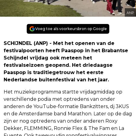
ANP
Voeg toe als voorkeursbron op Google
SCHIJNDEL (ANP) - Met het openen van de
festivalpoorten heeft Paaspop in het Brabantse
Schijndel vrijdag ook meteen het
festivalseizoen geopend. Het driedaagse
Paaspop is traditiegetrouw het eerste
Nederlandse buitenfestival van het jaar.
Het muziekprogramma startte vrijdagmiddag op
verschillende podia met optredens van onder
anderen de YouTube-formatie Bankzitters, dj 3KUS
en de Amsterdamse band Marathon. Later op de dag
zijn er nog optredens van onder anderen Roxy
Dekker, FLEMMING, Ronnie Flex & The Fam en La
Fuente. Ook tweevoudig songfestivalwinnares