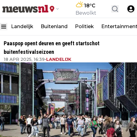
18
°C
Bewolkt
Landelijk
Buitenland
Politiek
Entertainmen
Paaspop opent deuren en geeft startschot
buitenfestivalseizoen
18 APR 2025, 16:39
•
LANDELIJK