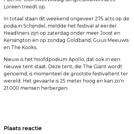
Loreen treedt op.
In totaal staan dit weekend ongeveer 275 acts op de
podia in Schijndel, meldde het festival al eerder.
Headliners zijn op zaterdag onder meer Joost en
Kensington en op zondag Goldband, Guus Meeuwis
en The Kooks.
Nieuw is het hoofdpodium Apollo, dat ook in een
nieuwe tent staat. Deze tent, die The Giant wordt
genoemd, is momenteel de grootste festivaltent ter
wereld. Het gevaarte is 25 meter hoog en kan zo'n
21.000 mensen herbergen.
Vorig artikel
Volgend artikel
KABINET WIL EIGEN AI-FACILITEIT,
VS WILLEN TOESLAG VOOR IEDER
Plaats reactie
MAAR HEEFT ER NU GEEN GELD VOOR