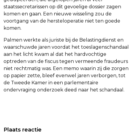
staatssecretarissen op dit gevoelige dossier zagen
komen en gaan. Een nieuwe wisseling zou de
voortgang van de hersteloperatie niet ten goede
komen.
Palmen werkte als juriste bij de Belastingdienst en
waarschuwde jaren voordat het toeslagenschandaal
aan het licht kwam al dat het hardvochtige
optreden van de fiscus tegen vermeende fraudeurs
niet rechtmatig was. Een memo waarin zij die zorgen
op papier zette, bleef evenwel jaren verborgen, tot
de Tweede Kamer in een parlementaire
ondervraging onderzoek deed naar het schandaal.
Vorig artikel
Volgend artikel
DENKTANK: BRUSSEL MOET SLIMME
PALMEN (EX-NSC) BLIJFT ALS
Plaats reactie
CHINESE AUTO'S STRENGER