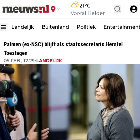
21
°C
Vooral Helder
Landelijk
Buitenland
Politiek
Entertainmen
Palmen (ex-NSC) blijft als staatssecretaris Herstel
Toeslagen
05 FEB , 12:29
•
LANDELIJK