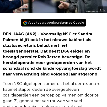
ANP
Voeg toe als voorkeursbron op Google
DEN HAAG (ANP) - Voormalig NSC'er Sandra
Palmen blijft ook in het nieuwe kabinet als
staatssecretaris belast met het
toeslagenherstel. Dat heeft D66-leider en
beoogd premier Rob Jetten bevestigd. De
hersteloperatie voor gedupeerden van het
schandaal rond de kinderopvangtoeslag wordt
naar verwachting eind volgend jaar afgerond.
Toen NSC afgelopen zomer uit het al demissionaire
kabinet stapte, deden de overgebleven
coalitiepartijen een beroep op Palmen om door te
gaan. Zij genoot het vertrouwen van veel
gedupeerden, die afgelopen jaren al veel