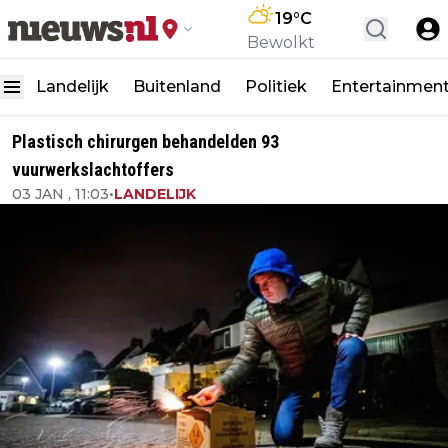
19
°C
Bewolkt
Landelijk
Buitenland
Politiek
Entertainmen
Plastisch chirurgen behandelden 93
vuurwerkslachtoffers
03 JAN , 11:03
•
LANDELIJK