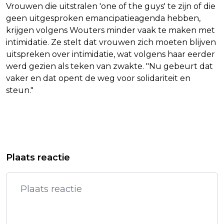
Vrouwen die uitstralen 'one of the guys' te zijn of die
geen uitgesproken emancipatieagenda hebben,
krijgen volgens Wouters minder vaak te maken met
intimidatie. Ze stelt dat vrouwen zich moeten blijven
uitspreken over intimidatie, wat volgens haar eerder
werd gezien als teken van zwakte. "Nu gebeurt dat
vaker en dat opent de weg voor solidariteit en
steun."
Vorig artikel
Volgend artikel
SPAANSE RENNER DE LA CRUZ MOET
VIAPLAY WAARSCHUWT VOOR
Plaats reactie
TOUR VERLATEN NA VAL
TEGENVALLENDE RESULTATEN EN
SCHRAPT BANEN