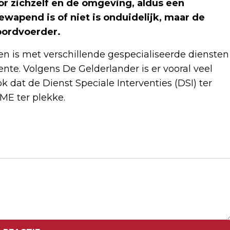
or zichzelf en de omgeving, aldus een
wapend is of niet is onduidelijk, maar de
woordvoerder.
en is met verschillende gespecialiseerde diensten
te. Volgens De Gelderlander is er vooral veel
 dat de Dienst Speciale Interventies (DSI) ter
ME ter plekke.
Volgend artikel
DIMITROV NA ZEGE OP ZVEREV TERUG
IN TOP 10 WERELDRANGLIJST TENNIS