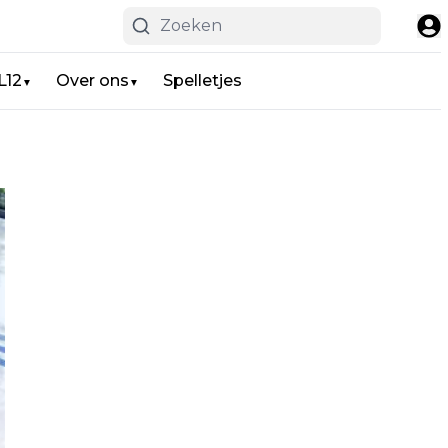
L12
Over ons
Spelletjes
▼
▼