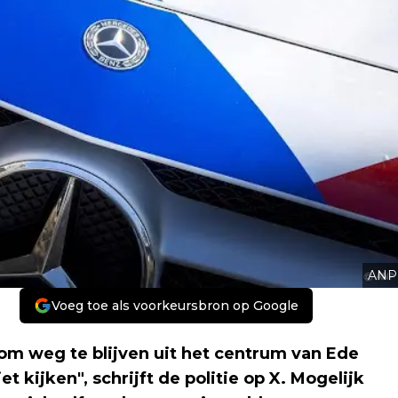
ANP
Voeg toe als voorkeursbron op Google
om weg te blijven uit het centrum van Ede
 kijken", schrijft de politie op X. Mogelijk