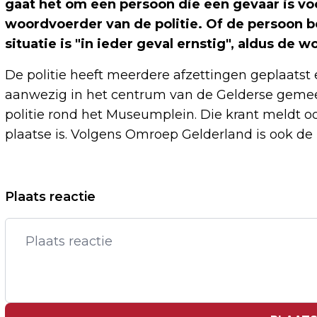
gaat het om een persoon die een gevaar is vo
woordvoerder van de politie. Of de persoon be
situatie is "in ieder geval ernstig", aldus de 
De politie heeft meerdere afzettingen geplaatst 
aanwezig in het centrum van de Gelderse gemeen
politie rond het Museumplein. Die krant meldt ook
plaatse is. Volgens Omroep Gelderland is ook de 
Vorig artikel
Plaats reactie
TALK DAISY GODDIJN VAN DE FEMALE
LEADERS CLUB