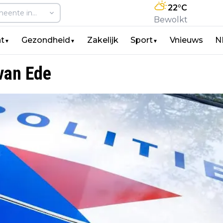
22
°C
Bewolkt
t
Gezondheid
Zakelijk
Sport
Vnieuws
N
▼
▼
▼
 van Ede