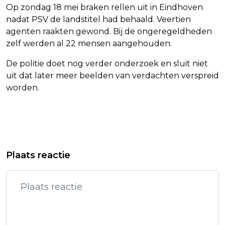
Op zondag 18 mei braken rellen uit in Eindhoven
nadat PSV de landstitel had behaald. Veertien
agenten raakten gewond. Bij de ongeregeldheden
zelf werden al 22 mensen aangehouden.
De politie doet nog verder onderzoek en sluit niet
uit dat later meer beelden van verdachten verspreid
worden.
Vorig artikel
Volgend artikel
THE KOOKS VERVANGT MICHAEL
CLUBLEIDING, STAF EN SPELERS VAN
Plaats reactie
KIWANUKA OP FESTIVAL SZIGET
VITESSE GEVEN GEEN COMMENTAAR