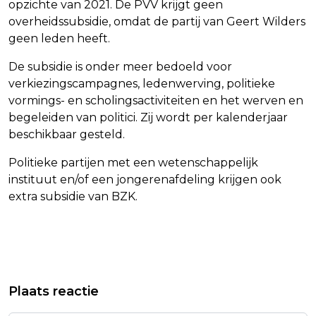
opzichte van 2021. De PVV krijgt geen
overheidssubsidie, omdat de partij van Geert Wilders
geen leden heeft.
De subsidie is onder meer bedoeld voor
verkiezingscampagnes, ledenwerving, politieke
vormings- en scholingsactiviteiten en het werven en
begeleiden van politici. Zij wordt per kalenderjaar
beschikbaar gesteld.
Politieke partijen met een wetenschappelijk
instituut en/of een jongerenafdeling krijgen ook
extra subsidie van BZK.
Vorig artikel
Volgend artikel
AFZETPRIJZEN INDUSTRIE STIJGEN
VERTROUWEN ONDERNEMERS
Plaats reactie
RUIM 17 PROCENT IN NOVEMBER
INDUSTRIE NEEMT VERDER TOE