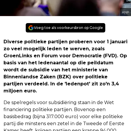
ANP
Voeg toe als voorkeursbron op Google
Diverse politieke partijen proberen voor 1 januari
zo veel mogelijk leden te werven, zoals
GroenLinks en Forum voor Democratie (FVD). Op
basis van het ledenaantal op die peildatum
wordt de subsidie van het ministerie van
Binnenlandse Zaken (BZK) over politieke
partijen verdeeld. In de 'ledenpot' zit zo'n 3,4
miljoen euro.
De spelregels voor subsidiëring staan in de Wet
financiering politieke partijen. Bovenop een
basisbedrag (bijna 317.000 euro) voor elke politieke
partij die minstens een zetel in de Tweede of Eerste
Kamer heeft, krijgen partijen een krappe 94.000