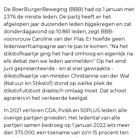
De BoerBurgerBeweging (BBB) had op 1 januari met
2376 de minste leden. De partij heeft er het
afgelopen jaar duizenden leden bijgekregen en zat
donderdagavond op 10.861 leden, zegt BBB-
voorvrouw Caroline van der Plas. Er hoefde geen
ledenwerfcampagne aan te pas te komen. "Na het
stikstofkaartje ging het hard omhoog en eigenlijk na
elk debat zien we leden aanmelden." Op het eind
juni gepresenteerde - en al snel gewraakte -
stikstofkaartje van minister Christianne van der Wal
(Natuur en Stikstof) stond op welke plek de
stikstofuitstoot drastisch omlaag moet. Dat schoot
agrariërs in het verkeerde keelgat.
In 2021 verloren CDA, PvdA en 50PLUS leden; alle
overige partijen groeiden. Het ledental van alle
partijen samen bedroeg op 1 januari 2022 iets meer
dan 375.000; een toename van zo'n 15 procent ten