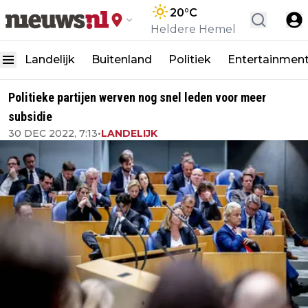
20
°C
Heldere Hemel
Landelijk
Buitenland
Politiek
Entertainmen
Politieke partijen werven nog snel leden voor meer
subsidie
30 DEC 2022, 7:13
•
LANDELIJK