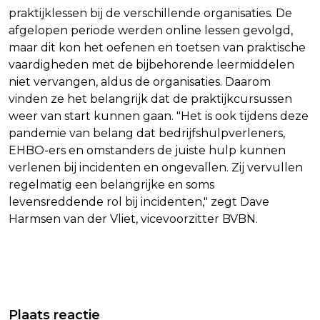
praktijklessen bij de verschillende organisaties. De
afgelopen periode werden online lessen gevolgd,
maar dit kon het oefenen en toetsen van praktische
vaardigheden met de bijbehorende leermiddelen
niet vervangen, aldus de organisaties. Daarom
vinden ze het belangrijk dat de praktijkcursussen
weer van start kunnen gaan. "Het is ook tijdens deze
pandemie van belang dat bedrijfshulpverleners,
EHBO-ers en omstanders de juiste hulp kunnen
verlenen bij incidenten en ongevallen. Zij vervullen
regelmatig een belangrijke en soms
levensreddende rol bij incidenten," zegt Dave
Harmsen van der Vliet, vicevoorzitter BVBN.
Vorig artikel
Volgend artikel
THEATERMAKER EN
'CORONA JAAGT OV-REIZIGER DE
Plaats reactie