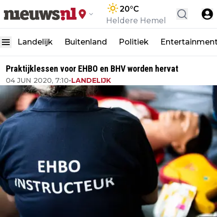
20
°C
Heldere Hemel
Landelijk
Buitenland
Politiek
Entertainmen
Praktijklessen voor EHBO en BHV worden hervat
04 JUN 2020, 7:10
•
LANDELIJK